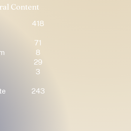
ral Content
418
71
um
8
29
3
te
243