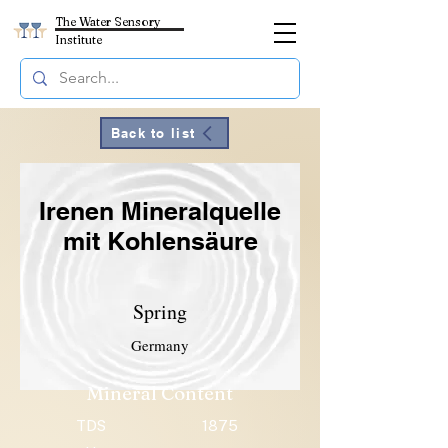
The Water Sensory
Institute
Back to list
Irenen Mineralquelle
mit Kohlensäure
Spring
Germany
Mineral Content
TDS
1875