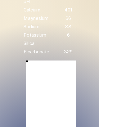
pH
Calcium
401
Magnesium
66
Sodium
38
Potassium
6
Silica
Bicarbonate
329