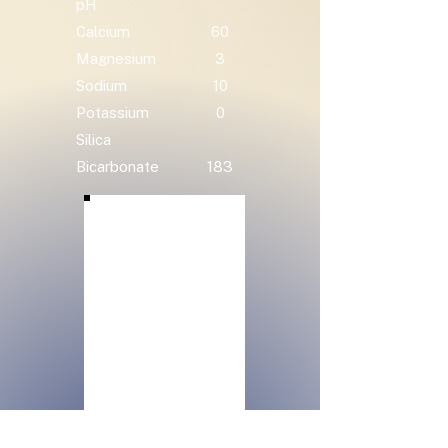
pH
Calcium
60
Magnesium
3
Sodium
10
Potassium
0
Silica
Bicarbonate
183