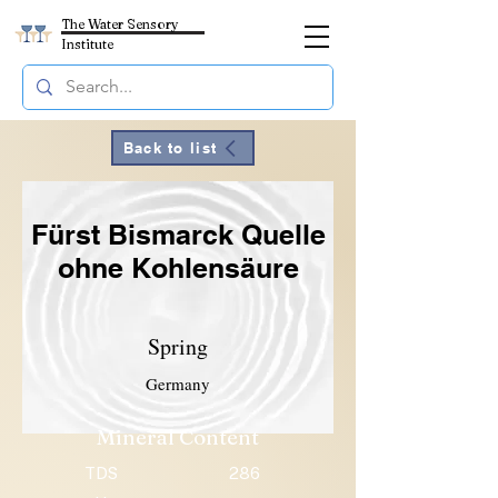
The Water Sensory
Institute
Back to list
Fürst Bismarck Quelle
ohne Kohlensäure
Spring
Germany
Mineral Content
TDS
286